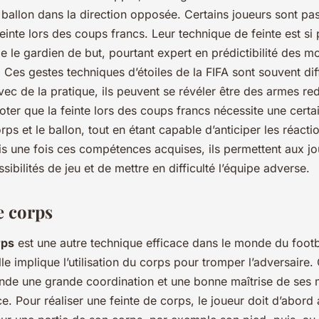
 ballon dans la direction opposée. Certains joueurs sont pa
 feinte lors des coups francs. Leur technique de feinte est si 
 le gardien de but, pourtant expert en prédictibilité des m
Ces gestes techniques d’étoiles de la FIFA sont souvent diff
vec de la pratique, ils peuvent se révéler être des armes re
à noter que la feinte lors des coups francs nécessite une cert
rps et le ballon, tout en étant capable d’anticiper les réacti
s une fois ces compétences acquises, ils permettent aux jo
sibilités de jeu et de mettre en difficulté l’équipe adverse.
e corps
rps
est une autre technique efficace dans le monde du foo
lle implique l’utilisation du corps pour tromper l’adversaire.
nde une grande coordination et une bonne maîtrise de se
e. Pour réaliser une feinte de corps, le joueur doit d’abord at