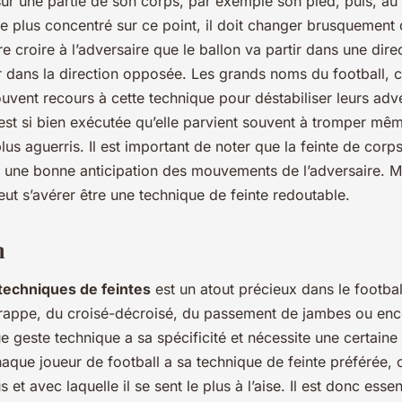
 sur une partie de son corps, par exemple son pied, puis, 
 le plus concentré sur ce point, il doit changer brusquement 
ire croire à l’adversaire que le ballon va partir dans une dire
aller dans la direction opposée. Les grands noms du footbal
uvent recours à cette technique pour déstabiliser leurs adv
est si bien exécutée qu’elle parvient souvent à tromper mêm
lus aguerris. Il est important de noter que la feinte de co
et une bonne anticipation des mouvements de l’adversaire. M
peut s’avérer être une technique de feinte redoutable.
n
techniques de feintes
est un atout précieux dans le football
 frappe, du croisé-décroisé, du passement de jambes ou enco
 geste technique a sa spécificité et nécessite une certaine
haque joueur de football a sa technique de feinte préférée, ce
 et avec laquelle il se sent le plus à l’aise. Il est donc esse