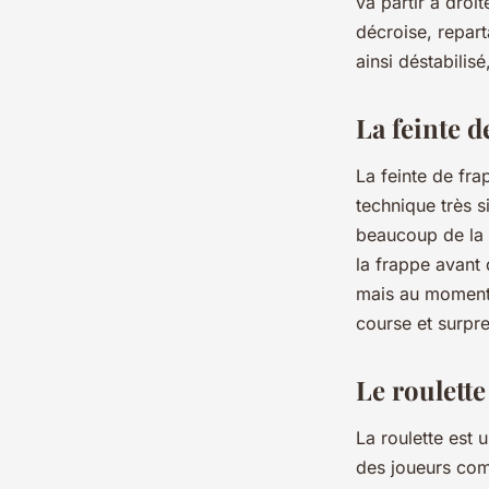
va partir à droi
décroise, repart
ainsi déstabilis
La feinte d
La feinte de fra
technique très s
beaucoup de la c
la frappe avant 
mais au moment d
course et surpr
Le roulette
La roulette est 
des joueurs com