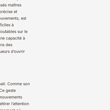
ssés maîtres
précise et
ouvements, est
iciles à
doutables sur le
aine capacité à
ons des
ueurs d’ouvrir
tball. Comme son
 Ce geste
s mouvements
tirer l’attention