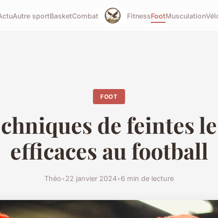
Actu
Autre sport
Basket
Combat
Fitness
Foot
Musculation
Vél
FOOT
echniques de feintes le
efficaces au football
Théo
•
22 janvier 2024
•
6 min de lecture