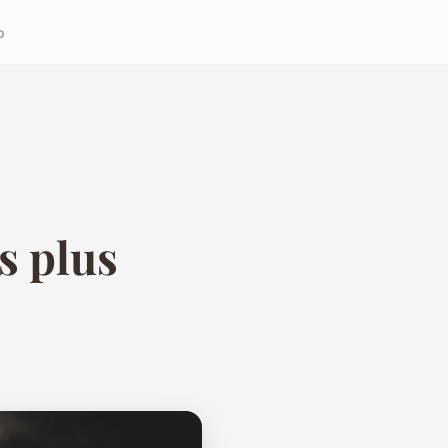
o
s plus