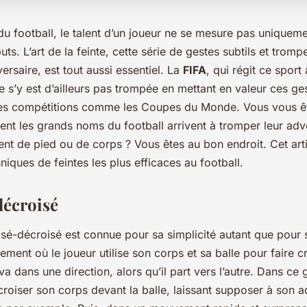
u football, le talent d’un joueur ne se mesure pas uniqueme
ts. L’art de la feinte, cette série de gestes subtils et tromp
versaire, est tout aussi essentiel. La
FIFA
, qui régit ce sport 
ne s’y est d’ailleurs pas trompée en mettant en valeur ces g
ses compétitions comme les Coupes du Monde. Vous vous ê
 les grands noms du football arrivent à tromper leur adv
t de pied ou de corps ? Vous êtes au bon endroit. Cet arti
niques de feintes les plus efficaces au football.
décroisé
isé-décroisé est connue pour sa simplicité autant que pour so
ement où le joueur utilise son corps et sa balle pour faire c
va dans une direction, alors qu’il part vers l’autre. Dans ce 
oiser son corps devant la balle, laissant supposer à son ad