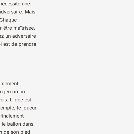
 nécessite une
adversaire. Mais
. Chaque
 être maîtrisée.
ez un adversaire
el est de prendre
galement
u jeu où un
cis. L’idée est
xemple, le joueur
 finalement
 le ballon dans
on de son pied