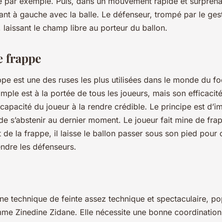
te par exemple. Puis, dans un mouvement rapide et surprenan
ant à gauche avec la balle. Le défenseur, trompé par le geste
é, laissant le champ libre au porteur du ballon.
e frappe
ppe est une des ruses les plus utilisées dans le monde du fo
imple est à la portée de tous les joueurs, mais son efficaci
apacité du joueur à la rendre crédible. Le principe est d’im
de s’abstenir au dernier moment. Le joueur fait mine de frap
e la frappe, il laisse le ballon passer sous son pied pour 
endre les défenseurs.
une technique de feinte assez technique et spectaculaire, po
me Zinedine Zidane. Elle nécessite une bonne coordination