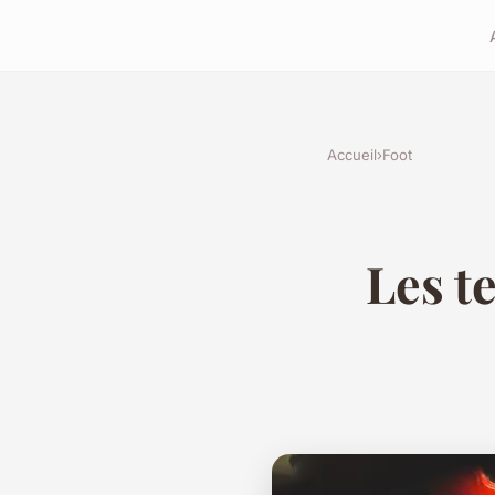
Accueil
›
Foot
Les t