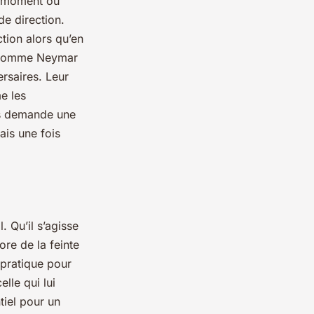
au moment où
de direction.
ction alors qu’en
l, comme Neymar
ersaires. Leur
e les
rps demande une
ais une fois
. Qu’il s’agisse
re de la feinte
 pratique pour
lle qui lui
ntiel pour un