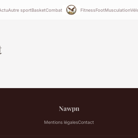
Actu
Autre sport
Basket
Combat
Fitness
Foot
Musculation
Vél
t
Nawpn
Mentions légales
Contact