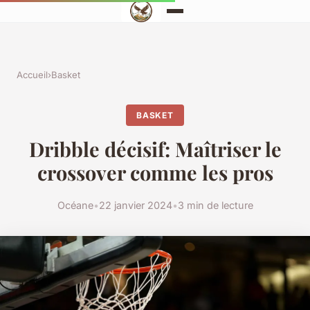
Accueil
›
Basket
BASKET
Dribble décisif: Maîtriser le
crossover comme les pros
Océane
•
22 janvier 2024
•
3 min de lecture