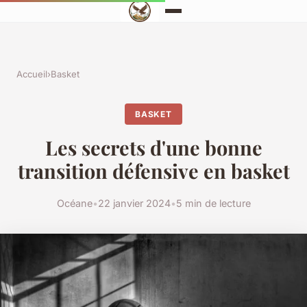
Accueil
›
Basket
BASKET
Les secrets d'une bonne
transition défensive en basket
Océane
•
22 janvier 2024
•
5 min de lecture