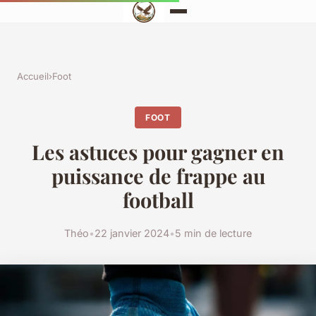
Accueil
›
Foot
FOOT
Les astuces pour gagner en
puissance de frappe au
football
Théo
•
22 janvier 2024
•
5 min de lecture