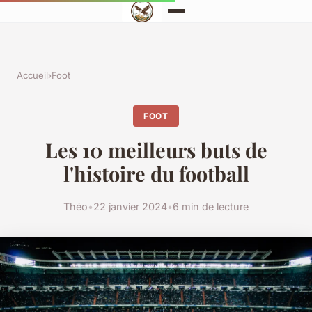
Accueil
›
Foot
FOOT
Les 10 meilleurs buts de
l'histoire du football
Théo
•
22 janvier 2024
•
6 min de lecture