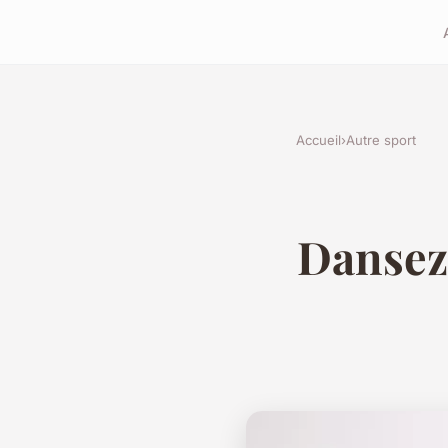
Accueil
›
Autre sport
Dansez 