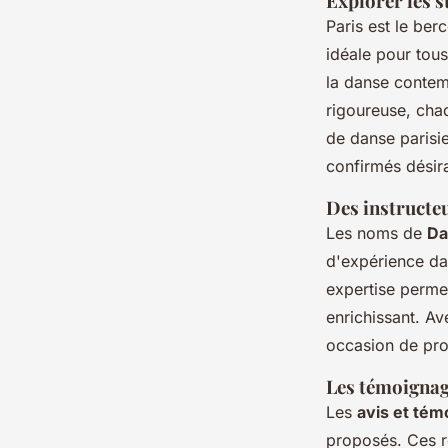
Explorer les s
Paris est le be
idéale pour tou
la danse contem
rigoureuse, cha
de danse parisi
confirmés désir
Des instructe
Les noms de
Da
d'expérience dan
expertise perme
enrichissant. A
occasion de pro
Les témoignag
Les
avis et té
proposés. Ces re