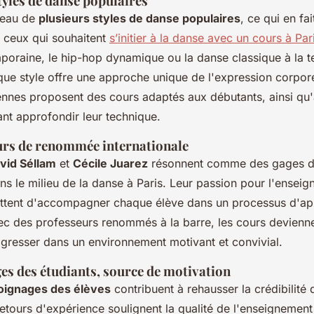
tyles de danse populaires
rceau de
plusieurs styles de danse populaires
, ce qui en fa
s ceux qui souhaitent
s’initier à la danse avec un cours à Par
poraine, le hip-hop dynamique ou la danse classique à la 
que style offre une approche unique de l'expression corpore
ennes proposent des cours adaptés aux débutants, ainsi qu
ant approfondir leur technique.
urs de renommée internationale
vid Séllam
et
Cécile Juarez
résonnent comme des gages de
s le milieu de la danse à Paris. Leur passion pour l'enseig
ttent d'accompagner chaque élève dans un processus d'ap
vec des professeurs renommés à la barre, les cours devienn
gresser dans un environnement motivant et convivial.
es des étudiants, source de motivation
moignages des élèves
contribuent à rehausser la crédibilité
tours d'expérience soulignent la qualité de l'enseignement 