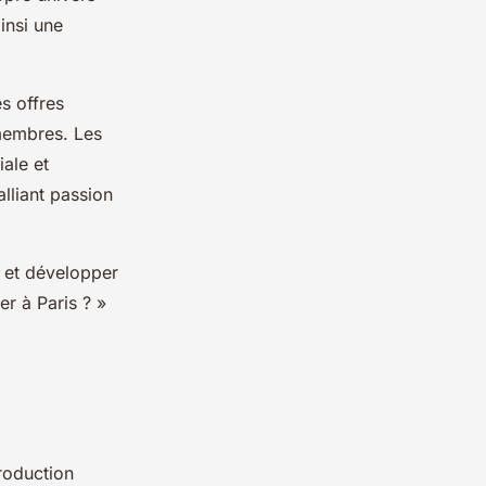
insi une
s offres
membres. Les
ale et
lliant passion
r et développer
r à Paris ? »
troduction