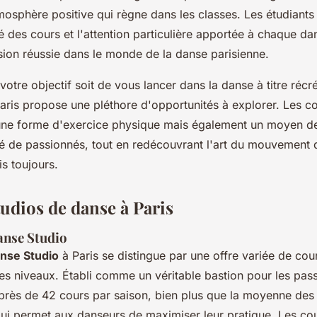
mosphère positive qui règne dans les classes. Les étudiants
té des cours et l'attention particulière apportée à chaque da
sion réussie dans le monde de la danse parisienne.
otre objectif soit de vous lancer dans la danse à titre récré
aris propose une pléthore d'opportunités à explorer. Les c
ne forme d'exercice physique mais également un moyen de
de passionnés, tout en redécouvrant l'art du mouvement d
is toujours.
tudios de danse à Paris
anse Studio
anse Studio
à Paris se distingue par une offre variée de cou
les niveaux. Établi comme un véritable bastion pour les pas
près de 42 cours par saison, bien plus que la moyenne des
 qui permet aux danseurs de maximiser leur pratique. Les co