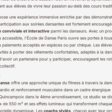
ant aux élèves de vivre leur passion au-delà des cours tradi
pose une expérience immersive enrichie par des démonstrat
participation aux soirées dansantes est fortement encourag
e conviviale et interactive
parmi les danseurs. Avec un pr
ès accessible, l'École de Danse Paris ouvre ses portes à tous
s paiements acceptés en espèces ou par chèque. Les élève
ités à porter des vêtements confortables, adaptés à la danse
'avoir un partenaire pour y participer, encourageant les rot
ollectif.
e
Danse
offre une approche unique du fitness à travers la da
ardio et renforcement musculaire dans un cadre énergique 
 Quincampoix dans le 4ème arrondissement, ce studio se di
 de 550 m² et ses effets lumineux qui transforment chaqu
orielle dynamique. Les
coachs stylés
, chacun avec leur pr