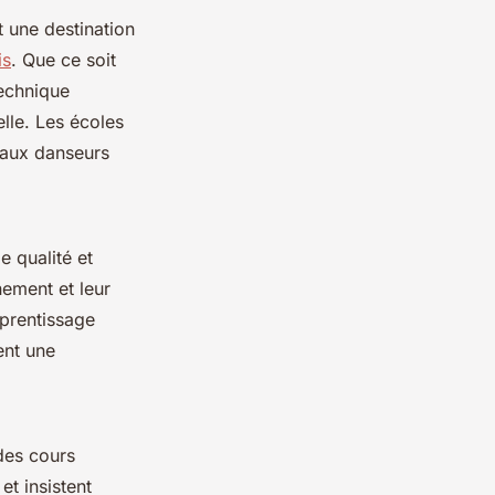
it une destination
is
. Que ce soit
technique
lle. Les écoles
'aux danseurs
 qualité et
nement et leur
prentissage
ent une
 des cours
et insistent