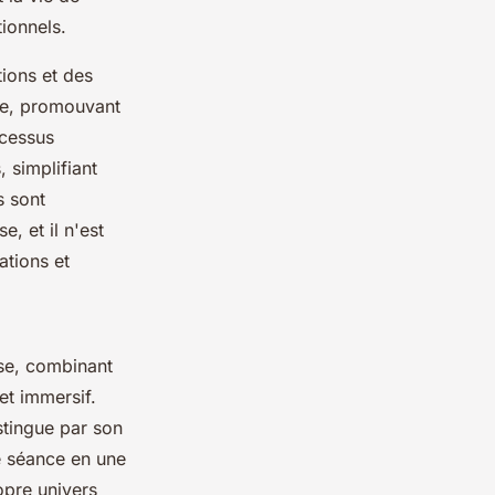
tionnels.
ions et des
ée, promouvant
ocessus
, simplifiant
s sont
, et il n'est
ations et
nse, combinant
et immersif.
stingue par son
e séance en une
opre univers