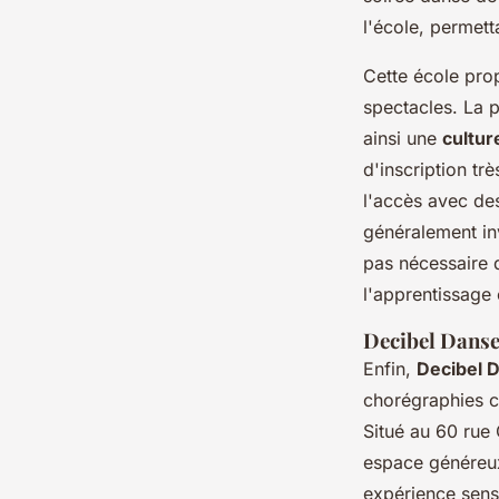
l'école, permett
Cette école pro
spectacles. La 
ainsi une
cultur
d'inscription tr
l'accès avec de
généralement inv
pas nécessaire d
l'apprentissage c
Decibel Dans
Enfin,
Decibel 
chorégraphies c
Situé au 60 rue
espace généreux
expérience sens