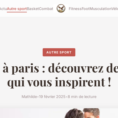
Actu
Autre sport
Basket
Combat
Fitness
Foot
Musculation
Vél
AUTRE SPORT
à paris : découvrez d
qui vous inspirent !
Mathilde
•
19 février 2025
•
8 min de lecture