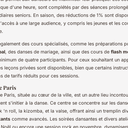
ique d'une heure, sont complétés par des séances prolongé
iaires seniors. En saison, des réductions de 1% sont dispo
 l'accès à une large audience, y compris les jeunes et les c
e.
 également des cours spécialisés, comme les préparations p
bal
, des danses de mariage, ainsi que des cours de
flash m
minimum de quatre participants. Pour ceux souhaitant un ap
s leçons privées sont disponibles, bien que certains instruc
 de tarifs réduits pour ces sessions.
e Paris
 Paris, située au cœur de la ville, est un autre lieu inconto
ent s'initier à la danse. Ce centre se concentre sur les dan
k 'n roll, la kizomba, et la valse, offrant ainsi un tremplin di
tants
comme avancés. Les soirées dansantes et divers atel
 Noël ou encore une session rock en novembre, dynamisent