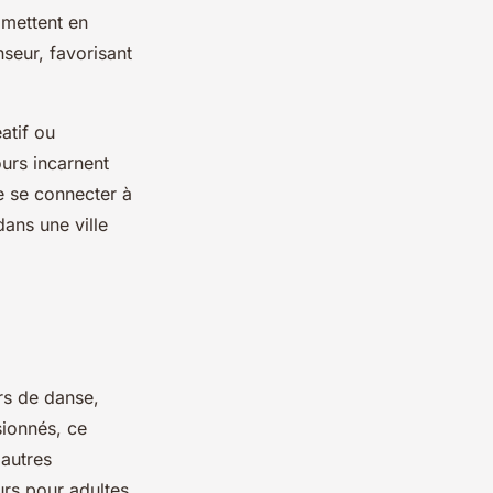
 mettent en
nseur, favorisant
atif ou
ours incarnent
 se connecter à
ans une ville
rs de danse,
sionnés, ce
 autres
urs pour adultes,