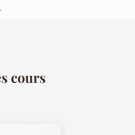
o
es cours