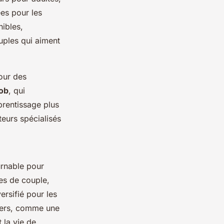
es pour les
nibles,
ouples qui aiment
our des
ob
, qui
prentissage plus
teurs spécialisés
urnable pour
ses de couple,
versifié pour les
iers, comme une
 la vie de