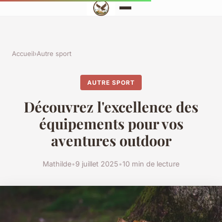
Accueil
›
Autre sport
AUTRE SPORT
Découvrez l'excellence des
équipements pour vos
aventures outdoor
Mathilde
•
9 juillet 2025
•
10 min de lecture