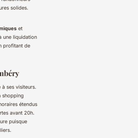
ures solides.
rmiques
et
 une liquidation
n profitant de
ambéry
à ses visiteurs.
n shopping
horaires étendus
rtes avant 20h.
ture puisque
iers.