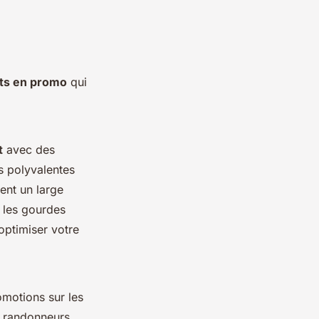
ts en promo
qui
t
avec des
s polyvalentes
ent un large
u les gourdes
optimiser votre
omotions sur les
s randonneurs