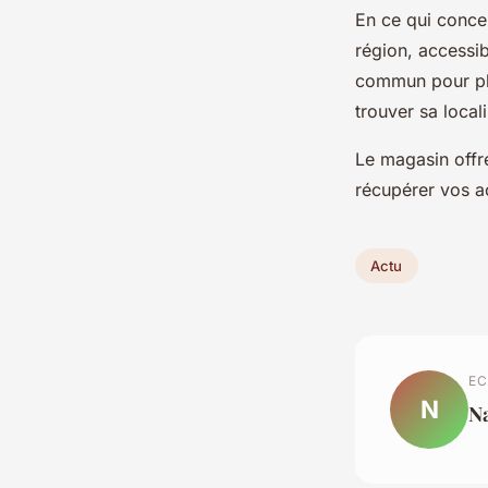
En ce qui concer
région, accessib
commun pour plu
trouver sa local
Le magasin offr
récupérer vos ac
Actu
EC
N
Na