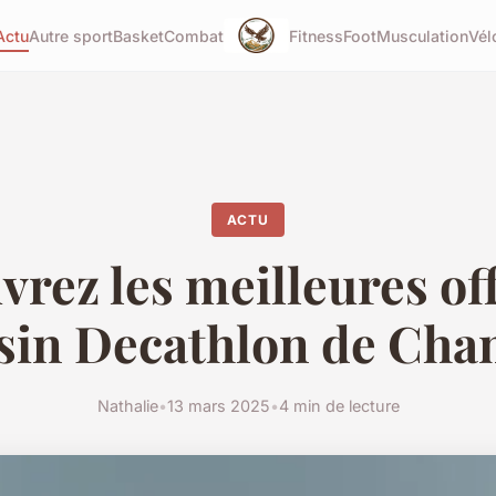
Actu
Autre sport
Basket
Combat
Fitness
Foot
Musculation
Vél
ACTU
rez les meilleures of
in Decathlon de Ch
Nathalie
•
13 mars 2025
•
4 min de lecture