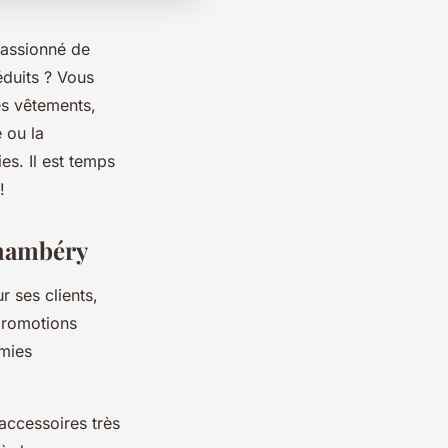
passionné de
éduits ? Vous
es vêtements,
 ou la
es. Il est temps
!
Chambéry
r ses clients,
promotions
omies
accessoires très