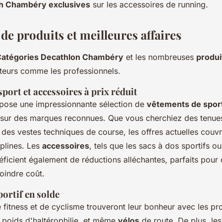
sh Chambéry exclusives
sur les accessoires de running.
de produits et meilleures affaires
atégories Decathlon Chambéry
et les nombreuses
produi
ateurs comme les professionnels.
port et accessoires à prix réduit
pose une impressionnante sélection de
vêtements de spor
fs sur des marques reconnues. Que vous cherchiez des tenue
des vestes techniques de course, les offres actuelles couvr
iplines. Les
accessoires
, tels que les sacs à dos sportifs o
ficient également de réductions alléchantes, parfaits pour 
oindre coût.
ortif en solde
 fitness et de cyclisme trouveront leur bonheur avec les pr
, poids d'haltérophilie, et même
vélos
de route. De plus, le