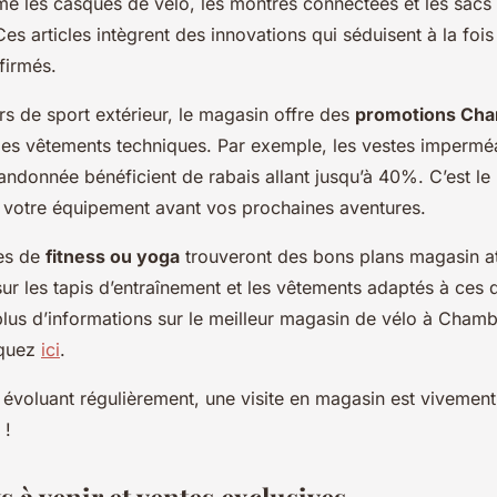
les casques de vélo, les montres connectées et les sacs
Ces articles intègrent des innovations qui séduisent à la fois 
firmés.
s de sport extérieur, le magasin offre des
promotions Ch
 les vêtements techniques. Par exemple, les vestes imperméa
andonnée bénéficient de rabais allant jusqu’à 40%. C’est l
 votre équipement avant vos prochaines aventures.
tes de
fitness ou yoga
trouveront des bons plans magasin a
ur les tapis d’entraînement et les vêtements adaptés à ces d
plus d’informations sur le meilleur magasin de vélo à Cham
iquez
ici
.
évoluant régulièrement, une visite en magasin est vivement
 !