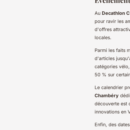
Événements
Au
Decathlon 
pour ravir les a
d'offres attract
locales.
Parmi les faits
d'articles jusqu
catégories vélo
50 % sur certai
Le calendrier p
Chambéry
dédi
découverte est o
innovations en 
Enfin, des date