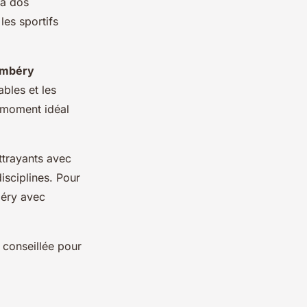
 à dos
les sportifs
ambéry
bles et les
e moment idéal
ttrayants avec
isciplines. Pour
béry avec
 conseillée pour