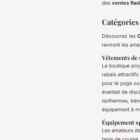
des
ventes fla
Catégories 
Découvrez les
C
raviront les am
Vêtements de s
La boutique pro
rabais attracti
pour le yoga ou 
éventail de disc
isothermes, béné
équipement à m
Équipement sp
Les amateurs de
tapis de course