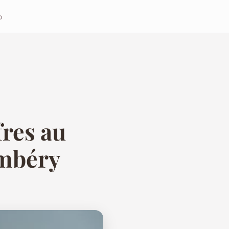
o
fres au
ambéry