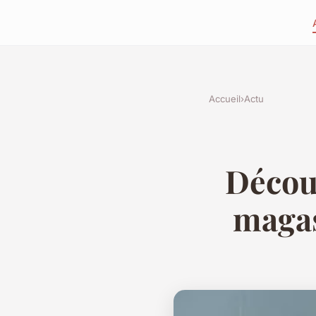
Accueil
›
Actu
Découv
magas