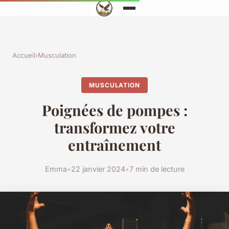
Accueil
›
Musculation
MUSCULATION
Poignées de pompes :
transformez votre
entraînement
Emma
•
22 janvier 2024
•
7 min de lecture