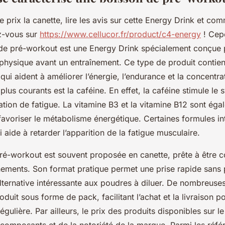
e prix la canette, lire les avis sur cette Energy Drink et c
ez-vous sur
https://www.cellucor.fr/product/c4-energy
! Cep
de pré-workout est une Energy Drink spécialement conçue 
physique avant un entraînement. Ce type de produit contien
 qui aident à améliorer l’énergie, l’endurance et la concentra
lus courants est la caféine. En effet, la caféine stimule le
sation de fatigue. La vitamine B3 et la vitamine B12 sont ég
favoriser le métabolisme énergétique. Certaines formules in
i aide à retarder l’apparition de la fatigue musculaire.
ré-workout est souvent proposée en canette, prête à être
înements. Son format pratique permet une prise rapide sans 
 alternative intéressante aux poudres à diluer. De nombreus
duit sous forme de pack, facilitant l’achat et la livraison p
ulière. Par ailleurs, le prix des produits disponibles sur l