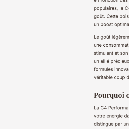
en fonction des 
populaires, la C
goût. Cette boi
un boost optima
Le goût légèrem
une consommatio
stimulant et so
un allié précieu
formules innovan
véritable coup 
Pourquoi o
La C4 Performan
votre énergie da
distingue par u