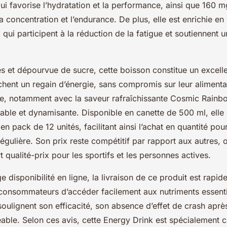
i favorise l’hydratation et la performance, ainsi que 160 m
a concentration et l’endurance. De plus, elle est enrichie en
 qui participent à la réduction de la fatigue et soutiennent
es et dépourvue de sucre, cette boisson constitue un excell
chent un regain d’énergie, sans compromis sur leur alimenta
e, notamment avec la saveur rafraîchissante Cosmic Rainbo
able et dynamisante. Disponible en canette de 500 ml, elle 
n pack de 12 unités, facilitant ainsi l’achat en quantité pou
ulière. Son prix reste compétitif par rapport aux autres, o
t qualité-prix pour les sportifs et les personnes actives.
e disponibilité en ligne, la livraison de ce produit est rapide
consommateurs d’accéder facilement aux nutriments essenti
 soulignent son efficacité, son absence d’effet de crash ap
éable. Selon ces avis, cette Energy Drink est spécialement 