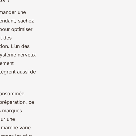
ommander une
endant, sachez
pour optimiser
t des
tion. L’un des
 système nerveux
alement
tègrent aussi de
 consommée
préparation, ce
es marques
our une
e marché varie