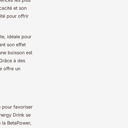
rences les plus
cacité et son
é pour offrir
te, idéale pour
nt son effet
une boisson est
 Grâce à des
e offre un
 pour favoriser
Energy Drink se
 la BetaPower,