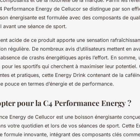
composants et de la notoriété de la marque. Parmi les réfé
4 Performance Energy de Cellucor se distingue par son effi
sson énergisante est formulée avec des composants de qualit
l avant une séance de sport.
ent acide de ce produit apporte une sensation rafraîchissan
n régulière. De nombreux avis d’utilisateurs mettent en ava
n absence de crashs énergétiques après l’effort. En somme, 
x pour les sportifs qui cherchent à maximiser leur potentiel.
tes et pratiques, cette Energy Drink contenant de la caféin
de pouce en termes d’énergie et de performance.
pter pour la C4 Performance Energy ?
ce Energy de Cellucor est une boisson énergisante conçue
ns votre quotidien et lors de vos séances de sport. Cette 
ne formule innovante, intégrant des composants clés comme