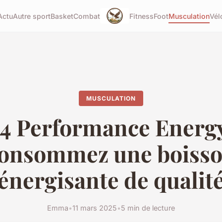
Actu
Autre sport
Basket
Combat
Fitness
Foot
Musculation
Vél
MUSCULATION
4 Performance Energy
onsommez une boiss
énergisante de qualit
Emma
•
11 mars 2025
•
5 min de lecture