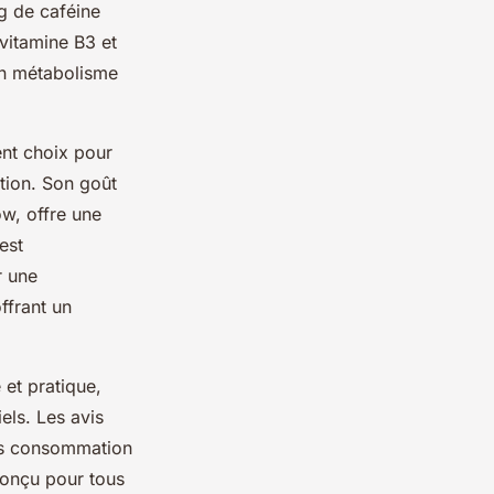
g de caféine
 vitamine B3 et
 un métabolisme
ent choix pour
tion. Son goût
w, offre une
est
r une
ffrant un
 et pratique,
els. Les avis
rès consommation
conçu pour tous