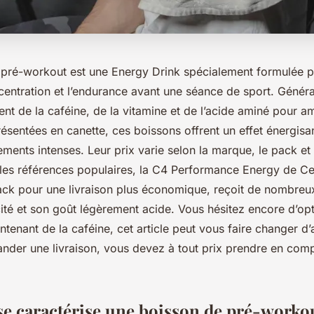
pré-workout est une Energy Drink spécialement formulée p
ncentration et l’endurance avant une séance de sport. Génér
ent de la caféine, de la vitamine et de l’acide aminé pour am
sentées en canette, ces boissons offrent un effet énergisan
ements intenses. Leur prix varie selon la marque, le pack et 
 les références populaires, la C4 Performance Energy de Ce
ack pour une livraison plus économique, reçoit de nombreux 
ité et son goût légèrement acide. Vous hésitez encore d’opt
tenant de la caféine, cet article peut vous faire changer d’a
der une livraison, vous devez à tout prix prendre en com
 caractérise une boisson de pré-workou