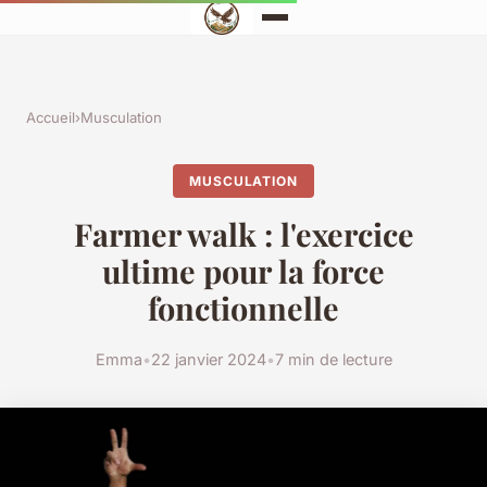
Accueil
›
Musculation
MUSCULATION
Farmer walk : l'exercice
ultime pour la force
fonctionnelle
Emma
•
22 janvier 2024
•
7 min de lecture