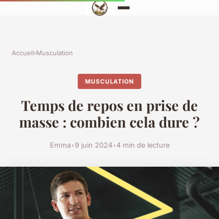
Accueil
›
Musculation
MUSCULATION
Temps de repos en prise de
masse : combien cela dure ?
Emma
•
9 juin 2024
•
4 min de lecture